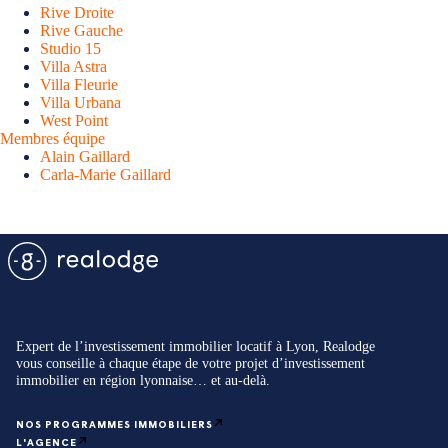
Rive Droite
Rive Gauche
Studio 15
Villa Astra
Villa Fleurie
Villa Urbana
West Point
Membres équipe
Alain Gaillard
Carla-Marie Gaillard
Expert de l’investissement immobilier locatif à Lyon, Realodge
vous conseille à chaque étape de votre projet d’investissement
immobilier en région lyonnaise… et au-delà.
NOS PROGRAMMES IMMOBILIERS
L'AGENCE