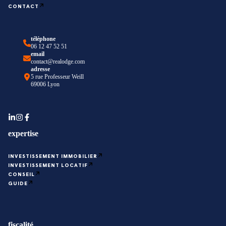
CONTACT
téléphone
06 12 47 52 51
email
contact@realodge.com
adresse
5 rue Professeur Weill
69006 Lyon
expertise
INVESTISSEMENT IMMOBILIER
INVESTISSEMENT LOCATIF
CONSEIL
GUIDE
fiscalité