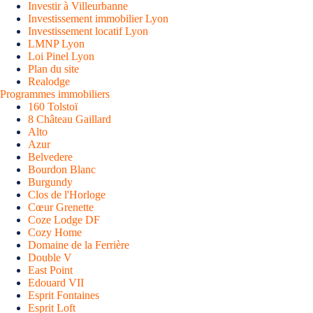
Investir à Villeurbanne
Investissement immobilier Lyon
Investissement locatif Lyon
LMNP Lyon
Loi Pinel Lyon
Plan du site
Realodge
Programmes immobiliers
160 Tolstoï
8 Château Gaillard
Alto
Azur
Belvedere
Bourdon Blanc
Burgundy
Clos de l'Horloge
Cœur Grenette
Coze Lodge DF
Cozy Home
Domaine de la Ferrière
Double V
East Point
Edouard VII
Esprit Fontaines
Esprit Loft