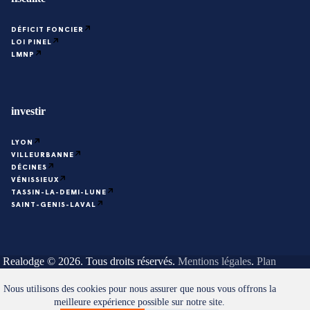
DÉFICIT FONCIER
LOI PINEL
LMNP
investir
LYON
VILLEURBANNE
DÉCINES
VÉNISSIEUX
TASSIN-LA-DEMI-LUNE
SAINT-GENIS-LAVAL
Realodge © 2026. Tous droits réservés.
Mentions légales
.
Plan
du site
.
Nous utilisons des cookies pour nous assurer que nous vous offrons la
meilleure expérience possible sur notre site.