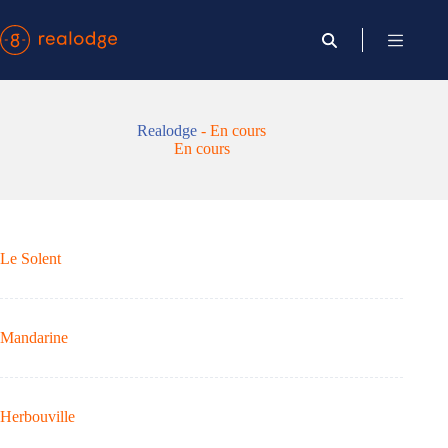
Passer
au
contenu
Realodge
-
En cours
En cours
Le Solent
Mandarine
Herbouville